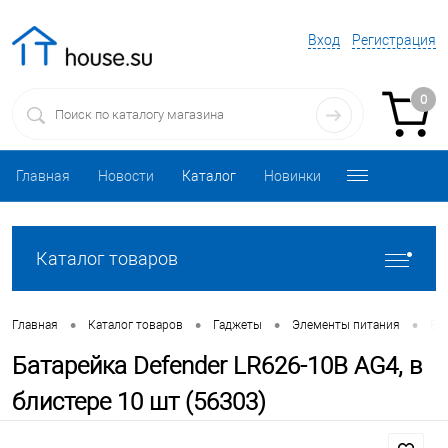
Вход
Регистрация
0
Главная
Новости
Каталог
Новинки
Каталог товаров
•
•
•
•
Главная
Каталог товаров
Гаджеты
Элементы питания
Бат
Батарейка Defender LR626-10B AG4, в
блистере 10 шт (56303)