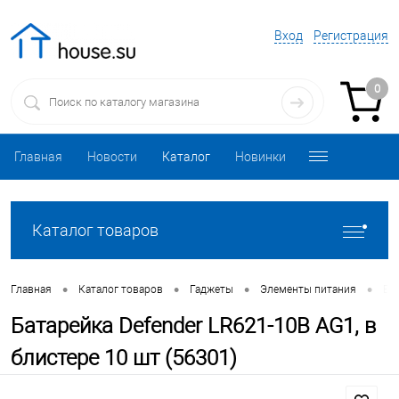
Вход
Регистрация
0
Главная
Новости
Каталог
Новинки
Каталог товаров
•
•
•
•
Главная
Каталог товаров
Гаджеты
Элементы питания
Бат
Батарейка Defender LR621-10B AG1, в
блистере 10 шт (56301)