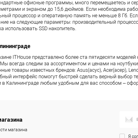
андартные офисные программы, много перемещаетесь и сер
етрами и экраном до 15,6 дюймов. Если необходима раб
льный процессор и оперативную память не меньше 8 Гб. Ес
ние на следующие параметры: производительный процессор
ка использовать SSD накопитель.
алининграде
азине ITHouse представлено более ста пятидесяти моделей 
 Мы всегда следим за ассортиментом и ценами на ноутбук
ые товары известных брендов: Asus(асус), Acer(асер), Len
бный интерфейс помогут быстрей сделать верный выбор те
и в Калининграде любым удобным для вас способом – оформ
магазина
сти магазина
Я со