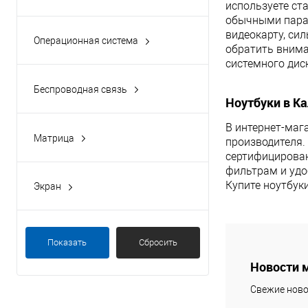
используете ст
нет
(2)
обычными парам
видеокарту, си
Операционная система
обратить внима
Windows 10 Home
(2)
системного дис
Беспроводная связь
Ноутбуки в К
Wi-Fi 802.11ac, Bluetooth 5.0
(2)
В интернет-маг
Матрица
производителя.
TN
(2)
сертифицированн
фильтрам и удо
Купите ноутбук
Экран
1920x1080
(2)
Показать
Сбросить
Новости 
Свежие ново