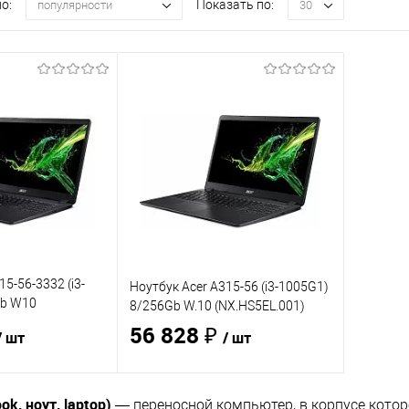
о:
Показать по:
популярности
30
15-56-3332 (i3-
Ноутбук Acer A315-56 (i3-1005G1)
Gb W10
8/256Gb W.10 (NX.HS5EL.001)
56 828 ₽
/ шт
/ шт
ok, ноут, laptop)
— переносной компьютер, в корпусе кото