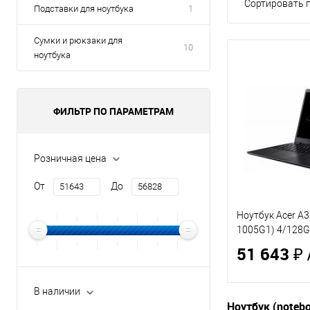
Сортировать п
Подставки для ноутбука
1
Сумки и рюкзаки для
10
ноутбука
ФИЛЬТР ПО ПАРАМЕТРАМ
Розничная цена
От
До
Ноутбук Acer A3
1005G1) 4/128
(NX.HS5EL.00C)
51 643 ₽
В наличии
Ноутбук (notebo