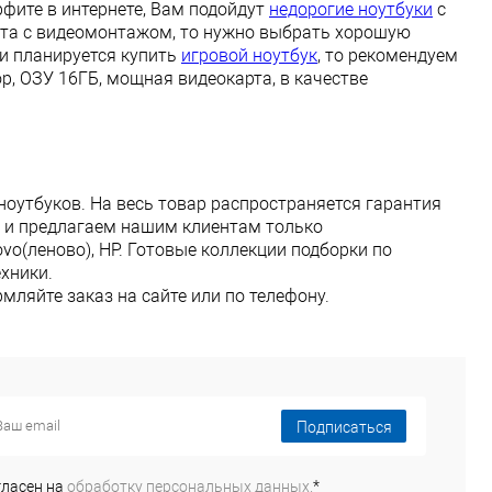
фите в интернете, Вам подойдут
недорогие ноутбуки
с
ота с видеомонтажом, то нужно выбрать хорошую
ли планируется купить
игровой ноутбук
, то рекомендуем
, ОЗУ 16ГБ, мощная видеокарта, в качестве
ноутбуков. На весь товар распространяется гарантия
и и предлагаем нашим клиентам только
ovo(леново), HP. Готовые коллекции подборки по
хники.
ляйте заказ на сайте или по телефону.
Подписаться
гласен на
обработку персональных данных.
*