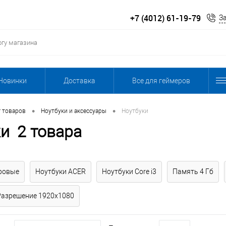
+7 (4012) 61-19-79
З
Новинки
Доставка
Все для геймеров
•
•
г товаров
Ноутбуки и аксессуары
Ноутбуки
ки
2 товара
ровые
Ноутбуки ACER
Ноутбуки Core i3
Память 4 Гб
Разрешение 1920x1080