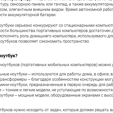
корзину
В корзину
атуру, сенсорную панель или тачпад, а также аккумулятор
сом, элегантным внешним видом. Время автономной работы
ик
Сравнение
Купить в 1 клик
Сравнение
ости аккумуляторной батареи.
В наличии
- 8
В избранное
В наличии
- 3
утбуки серьезно конкурируют со стационарными компьюте
шт.
шт.
ости большинства портативных компьютеров достаточен 
исполнять роль домашнего компьютера, используемого для 
оутбуков позволяет сэкономить пространство.
ноутбук?
ноутбуков (портативных мобильных компьютеров) можно р
ьные ноутбуки – используются для работы дома, в офисе, 
трансформеры – благодаря особенностям конструкции могу
 мини-ноутбуки, предназначенные в первую очередь для раб
и – тонкие и легкие модели, не уступающие по возможнос
оутбуки – мощные модели, оборудованные экранами с выс
тбуков нужно исходить от задач, которые должен решать в