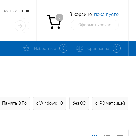
аказать звонок
В корзине
пока пусто
0
Оформить заказ
0
0
Избранное
Сравнение
Память 8 Гб
c Windows 10
без ОС
с IPS матрицей