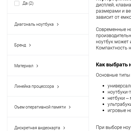
В 
Да
(2)
дисплей, клави
размерами и ве
Купить в 1 кл
зависит от емк
Диагональ ноутбука
В избранное
Современные но
15.6
(1)
производительн
ноутбук может 
Бренд
Компактность н
ACER
(2)
Как выбрать 
Материал
пластик
(2)
Основные типы 
универсал
Линейка процессора
ноутбуки-
Core i3
(2)
нетбуки –
ультрабук
Оъем оперативной памяти
игровые н
4 Гб
(1)
8 Гб
(1)
При выборе ноу
Дискретная видеокарта