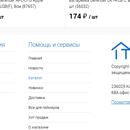
efender APL-OTG Apple
Батарейка Defender LR14-2B C, в
USB(F), 8см (87657)
шт (56032)
174 ₽
шт
/ шт
ия
Помощь и сервисы
Главная
Copyright
Новости
защищен
Каталог
236029 К
Новинки
68А офис
Доставка
Посмотре
Все для геймеров
Хит продаж
О магазине