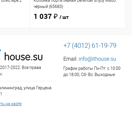
 блистере 2
Колонка портативная Defender Enjoy M800
Н
чёрный (65683)
O
1 037 ₽
/ шт
+7 (4012) 61-19-79
Email:
info@ithouse.su
 2017-2022. Все права
График работы Пн-Пт: с 10:00
ы.
до 18:00, Сб- Вс: Выходные
алининград, улица Герцена
 1
ть на карте