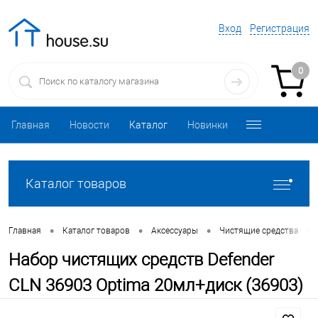
Вход
Регистрация
0
Главная
Новости
Каталог
Новинки
Каталог товаров
•
•
•
•
Главная
Каталог товаров
Аксессуары
Чистящие средства
Набор чистящих средств Defender
CLN 36903 Optima 20мл+диск (36903)