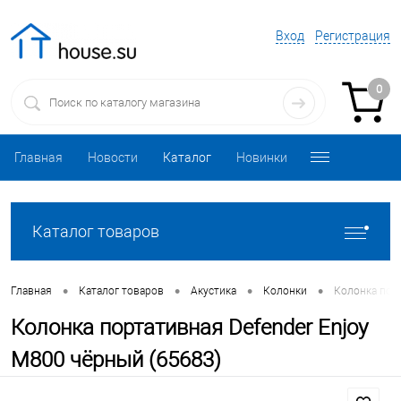
Вход
Регистрация
0
Главная
Новости
Каталог
Новинки
Каталог товаров
•
•
•
•
Главная
Каталог товаров
Акустика
Колонки
Колонка порт
Колонка портативная Defender Enjoy
M800 чёрный (65683)