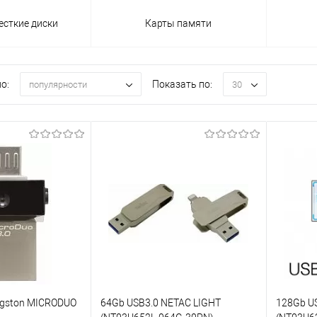
есткие диски
Карты памяти
о:
Показать по:
популярности
30
ngston MICRODUO
64Gb USB3.0 NETAC LIGHT
128Gb U