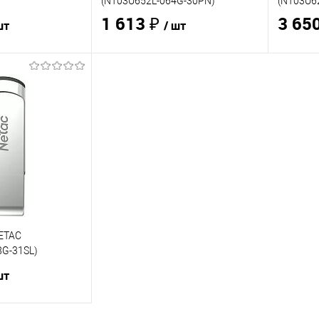
(NT03U652L-064G-30PN)
(NT03U6
1 613 ₽
3 65
шт
/ шт
корзину
В корзину
ик
Сравнение
Купить в 1 клик
Сравнение
Купит
В наличии
- 3
В избранное
В наличии
- 6
В изб
шт.
шт.
ETAC
G-31SL)
шт