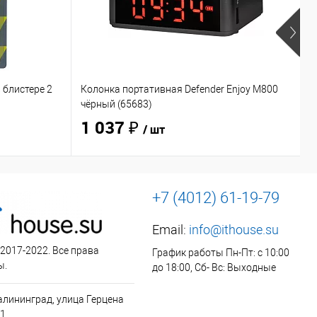
 блистере 2
Колонка портативная Defender Enjoy M800
Н
чёрный (65683)
O
1 037 ₽
/ шт
+7 (4012) 61-19-79
Email:
info@ithouse.su
 2017-2022. Все права
График работы Пн-Пт: с 10:00
ы.
до 18:00, Сб- Вс: Выходные
алининград, улица Герцена
 1