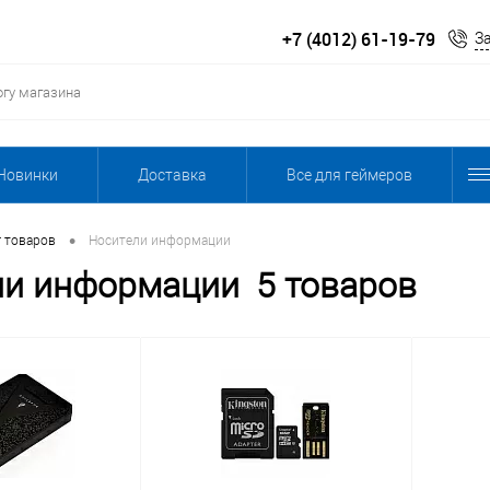
+7 (4012) 61-19-79
З
Новинки
Доставка
Все для геймеров
•
г товаров
Носители информации
ли информации
5 товаров