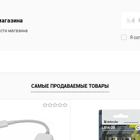
корзину
магазина
ик
Сравнение
сти магазина
В наличии
-
Я со
12 шт.
САМЫЕ ПРОДАВАЕМЫЕ ТОВАРЫ