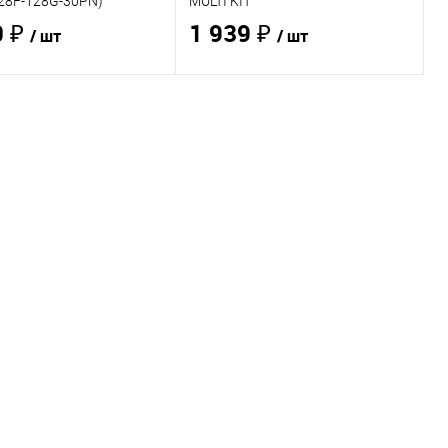
28F-128G-30PN)
MULTI KIT
0 ₽
1 939 ₽
/ шт
/ шт
В корзину
В корзину
ь в 1 клик
Сравнение
Купить в 1 клик
Сравнение
ранное
В наличии
-
В избранное
В наличии
- 2
20 шт.
шт.