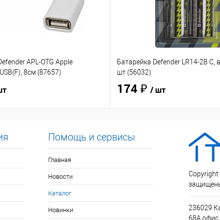
efender APL-OTG Apple
Батарейка Defender LR14-2B C, в
USB(F), 8см (87657)
шт (56032)
174 ₽
шт
/ шт
ия
Помощь и сервисы
Главная
Copyright
Новости
защищен
Каталог
236029 К
Новинки
68А офис