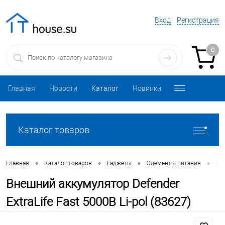
Вход
Регистрация
0
Главная
Новости
Каталог
Новинки
Каталог товаров
•
•
•
•
Главная
Каталог товаров
Гаджеты
Элементы питания
Вне
Внешний аккумулятор Defender
ExtraLife Fast 5000B Li-pol (83627)