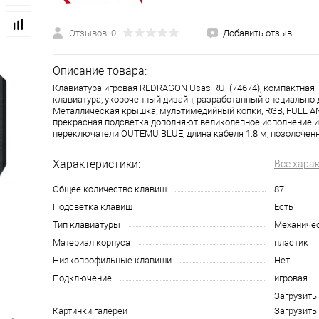
Отзывов: 0
Добавить отзыв
Описание товара:
Клавиатура игровая REDRAGON Usas RU (74674), компактная 
клавиатура, укороченный дизайн, разработанный специально 
Металлическая крышка, мультимедийный копки, RGB, FULL AN
прекрасная подсветка дополняют великолепное исполнение 
переключатели OUTEMU BLUE, длина кабеля 1.8 м, позолочен
Характеристики:
Все хара
Общее количество клавиш
87
Подсветка клавиш
Есть
Тип клавиатуры
Механиче
Материал корпуса
пластик
Низкопрофильные клавиши
Нет
Подключение
игровая
Загрузить
Картинки галереи
Загрузить