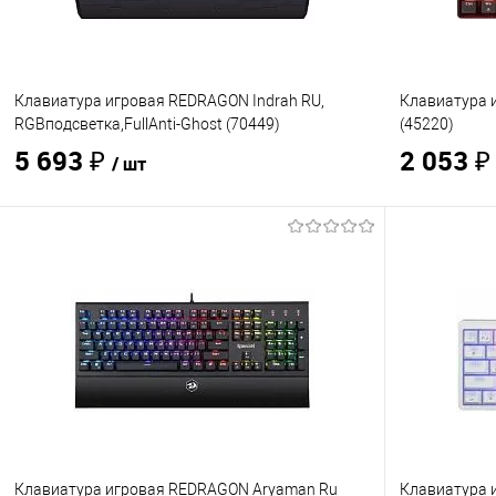
Клавиатура игровая REDRAGON Indrah RU,
Клавиатура и
RGBподсветка,FullAnti-Ghost (70449)
(45220)
5 693 ₽
2 053 
/ шт
В корзину
Купить в 1 клик
Сравнение
Купить в 1
В избранное
В наличии
- 9 шт.
В избранно
Клавиатура игровая REDRAGON Aryaman Ru
Клавиатура и