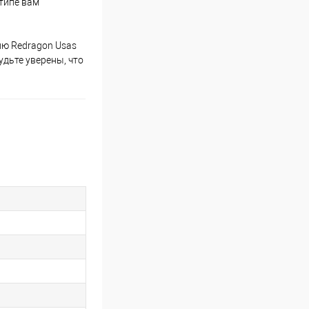
 типе вам
лю Redragon Usas
дьте уверены, что