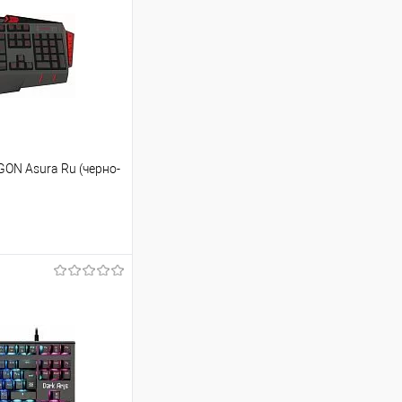
ON Asura Ru (черно-
ину
Сравнение
В наличии
- 18 шт.