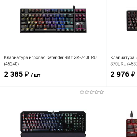
Клавиатура игровая Defender Blitz GK-240L RU
Клавиатура и
(45240)
370L RU (453
2 385 ₽
2 976 
/ шт
В корзину
Купить в 1 клик
Сравнение
Купить в 1
В избранное
В наличии
- 2 шт.
В избранно