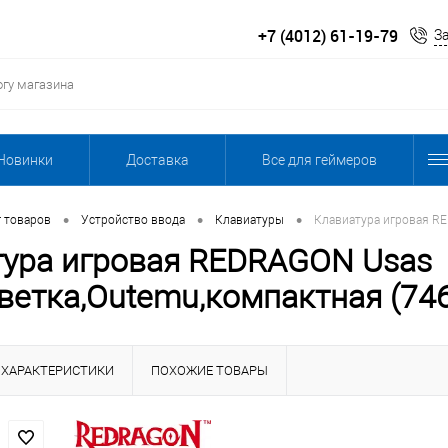
+7 (4012) 61-19-79
З
Новинки
Доставка
Все для геймеров
•
•
•
г товаров
Устройство ввода
Клавиатуры
Клавиатура игровая RE
тура игровая REDRAGON Usas
ветка,Outemu,компактная (74
ХАРАКТЕРИСТИКИ
ПОХОЖИЕ ТОВАРЫ