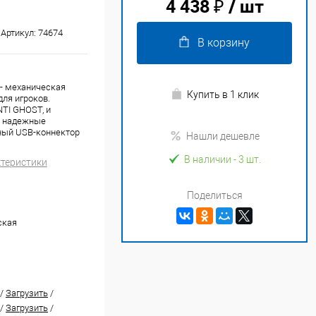
4 438 ₽
/ шт
Артикул:
74674
В корзину
- механическая
Купить в 1 клик
для игроков.
TI GHOST, и
и надежные
ный USB-коннектор
Нашли дешевле
В наличии
- 3 шт.
ктеристики
Поделиться
ская
/
Загрузить
/
/
Загрузить
/