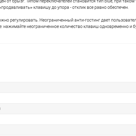
щен от брызг. Типом переключателей становится тип blue, при таком
продавливать» клавишу до упора - отклик все равно обеспечен.
можно регулировать. Неограниченный анти-гостинг дает пользовате
е: нажимайте неограниченное количество клавиш одновременно и бу
я