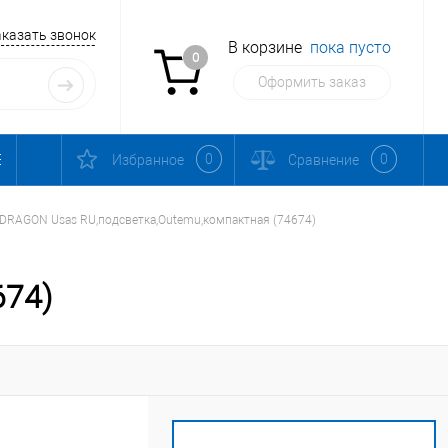
аказать звонок
В корзине
пока пусто
0
Оформить заказ
0
0
Избранное
Сравнение
DRAGON Usas RU,подсветка,Outemu,компактная (74674)
674)