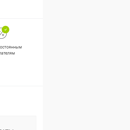
Супер срочная доставка в
постоянным
течение 2х часов
пателям