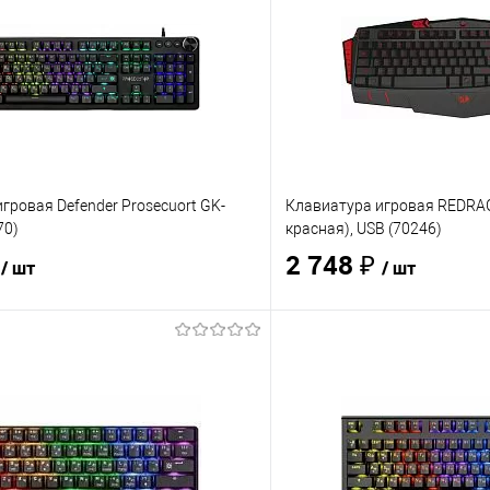
гровая Defender Prosecuort GK-
Клавиатура игровая REDRAG
70)
красная), USB (70246)
₽
2 748 ₽
/ шт
/ шт
В корзину
В корз
 клик
Сравнение
Купить в 1 клик
е
В наличии
- 10 шт.
В избранное