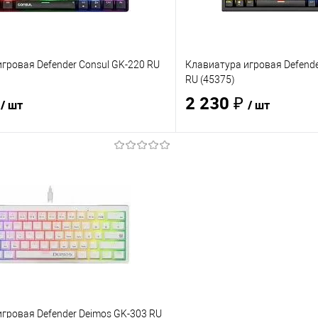
гровая Defender Consul GK-220 RU
Клавиатура игровая Defende
RU (45375)
₽
2 230 ₽
/ шт
/ шт
В корзину
В корз
 клик
Сравнение
Купить в 1 клик
е
В наличии
- 1 шт.
В избранное
гровая Defender Deimos GK-303 RU