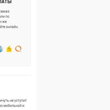
ЛАТЫ
 заказ
или по
и же
йте онлайн.
ичуть не уступит
но мобильной и