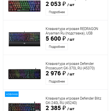
2 053 ₽
/ шт
Подробнее
Клавиатура игровая REDRAGON
Aryaman Ru (подставка), USB
5 600 ₽
(75142)
/ шт
Подробнее
Клавиатура игровая Defender
Prosecuort GK-370L RU (45370)
2 976 ₽
/ шт
Подробнее
новинка
Клавиатура игровая Defender Blitz
GK-240L RU (45240)
2 385 ₽
/ шт