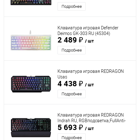
Подробнее
Клавиатура игровая Defender
Deimos GK-303 RU (45304)
2 489 ₽
/ шт
Подробнее
Клавиатура игровая REDRAGON
Usas
4 438 ₽
RU,подсветка,Outemu,компактная
/ шт
(74674)
Подробнее
Клавиатура игровая REDRAGON
Indrah RU, RGBподсветка,FullAnti-
5 693 ₽
Ghost (70449)
/ шт
Подробнее