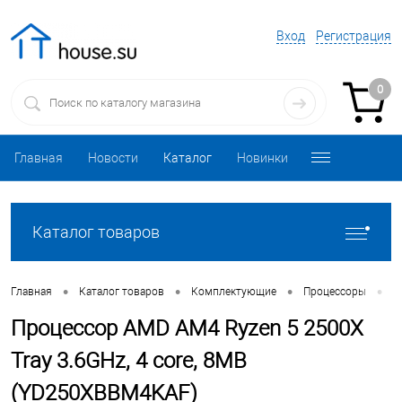
Вход
Регистрация
0
Главная
Новости
Каталог
Новинки
Каталог товаров
•
•
•
•
Главная
Каталог товаров
Комплектующие
Процессоры
П
Процессор AMD AM4 Ryzen 5 2500X
Tray 3.6GHz, 4 core, 8MB
(YD250XBBM4KAF)