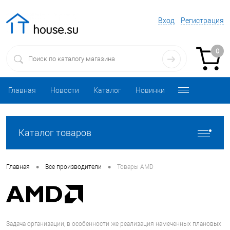
Вход
Регистрация
0
Главная
Новости
Каталог
Новинки
Каталог товаров
•
•
Главная
Все производители
Товары AMD
Задача организации, в особенности же реализация намеченных плановых