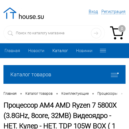
Вход
Регистрация
0
Главная
Новости
Каталог
Новинки
Каталог товаров
•
•
•
•
Главная
Каталог товаров
Комплектующие
Процессоры
П
Процессор AM4 AMD Ryzen 7 5800X
(3.8GHz, 8core, 32MB) Видеоядро -
НЕТ. Кулер - НЕТ. TDP 105W BOX ( 1