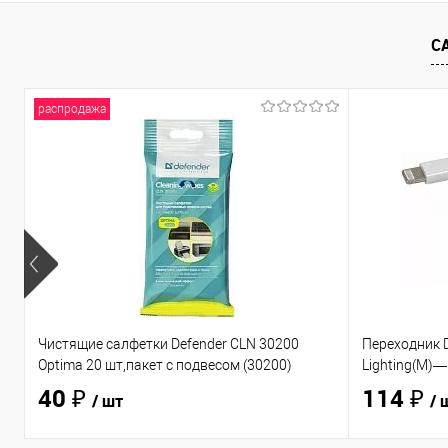
Купить в 1 клик
Сравнение
Купить в 1
В избранное
В наличии
- 1 шт.
В избранно
С
распродажа
Чистящие салфетки Defender CLN 30200
Переходник D
Optima 20 шт,пакет с подвесом (30200)
Lighting(M)—
40 ₽
114 ₽
/ шт
/ 