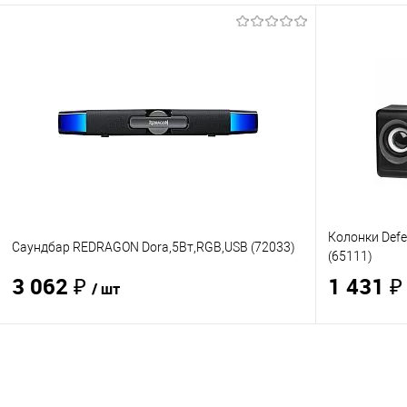
В корзину
Купить в 1 клик
Сравнение
Купить в 1
В избранное
В наличии
- 5 шт.
В избранно
Колонки Defe
Саундбар REDRAGON Dora,5Вт,RGB,USB (72033)
(65111)
3 062 ₽
1 431 
/ шт
В корзину