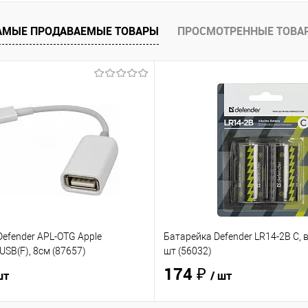
 клик
Сравнение
е
В наличии
- 1 шт.
АМЫЕ ПРОДАВАЕМЫЕ ТОВАРЫ
ПРОСМОТРЕННЫЕ ТОВА
efender APL-OTG Apple
Батарейка Defender LR14-2B C, в
USB(F), 8см (87657)
шт (56032)
174 ₽
шт
/ шт