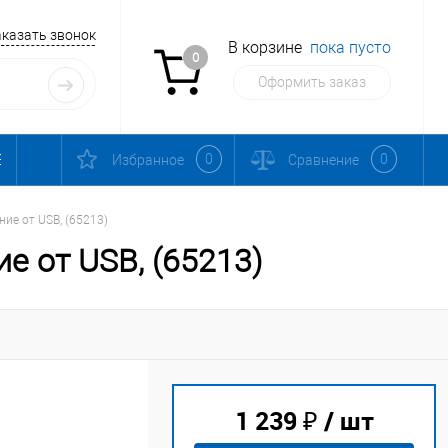
аказать звонок
В корзине
пока пусто
0
Оформить заказ
0
0
Избранное
Сравнение
ние от USB, (65213)
ие от USB, (65213)
1 239 ₽
/ шт