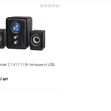
В корзину
В корз
 клик
Сравнение
Купить в 1 клик
е
В наличии
- 3 шт.
В избранное
nder 2.1 V11 11 Вт питание от USB,
₽
/ шт
В корзину