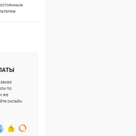
Супер срочная доставка в
постоянным
течение 2х часов
пателям
ЛАТЫ
 заказ
или по
и же
йте онлайн.