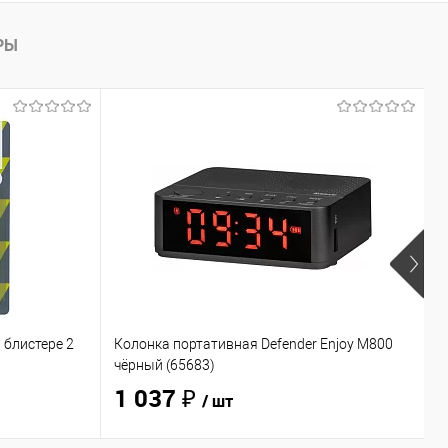
РЫ
 блистере 2
Колонка портативная Defender Enjoy M800
Н
чёрный (65683)
O
1 037 ₽
/ шт