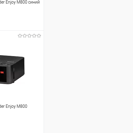
er Enjoy M800 синий
ину
Сравнение
В наличии
- 12 шт.
er Enjoy M800