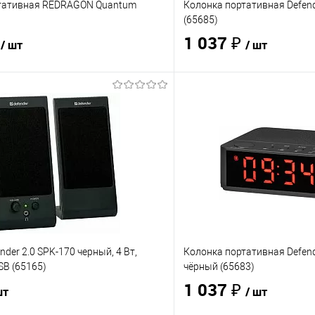
тативная REDRAGON Quantum
Колонка портативная Defend
(65685)
₽
1 037 ₽
/ шт
/ шт
В корзину
В корз
 клик
Сравнение
Купить в 1 клик
е
В наличии
- 23 шт.
В избранное
nder 2.0 SPK-170 черный, 4 Вт,
Колонка портативная Defend
SB (65165)
чёрный (65683)
1 037 ₽
шт
/ шт