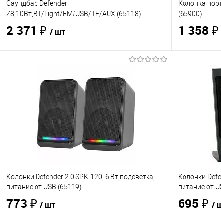
Саундбар Defender
Колонка пор
Z8,10Вт,BT/Light/FM/USB/TF/AUX (65118)
(65900)
2 371 ₽
1 358 
/ шт
В корзину
Купить в 1 клик
Сравнение
Купить в 1
В избранное
В наличии
- 1 шт.
В избранно
Колонки Defender 2.0 SPK-120, 6 Вт,подсветка,
Колонки Defe
питание от USB (65119)
питание от U
773 ₽
695 ₽
/ шт
/ 