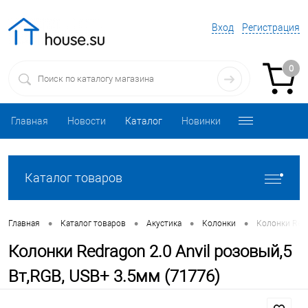
Вход
Регистрация
0
Главная
Новости
Каталог
Новинки
Каталог товаров
•
•
•
•
Главная
Каталог товаров
Акустика
Колонки
Колонки Redr
Колонки Redragon 2.0 Anvil розовый,5
Вт,RGB, USB+ 3.5мм (71776)