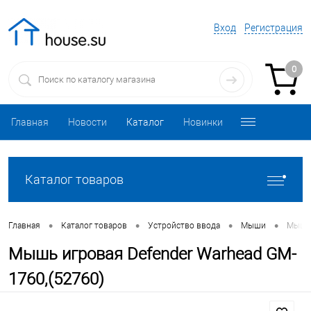
Вход
Регистрация
0
Главная
Новости
Каталог
Новинки
Каталог товаров
•
•
•
•
Главная
Каталог товаров
Устройство ввода
Мыши
Мыши
Мышь игровая Defender Warhead GM-
1760,(52760)