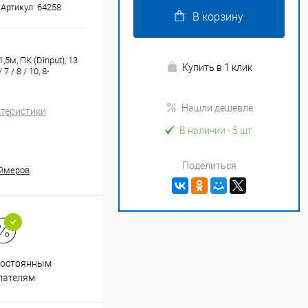
Артикул:
64258
В корзину
5м, ПК (Dinput), 13
Купить в 1 клик
 / 8 / 10, 8-
Нашли дешевле
ктеристики
В наличии
- 5 шт.
Поделиться
еймеров
Супер срочная доставка в
постоянным
течение 2х часов
пателям