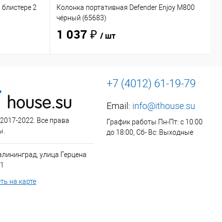
 блистере 2
Колонка портативная Defender Enjoy M800
Н
чёрный (65683)
O
1 037 ₽
/ шт
+7 (4012) 61-19-79
Email:
info@ithouse.su
 2017-2022. Все права
График работы Пн-Пт: с 10:00
ы.
до 18:00, Сб- Вс: Выходные
алининград, улица Герцена
 1
ть на карте