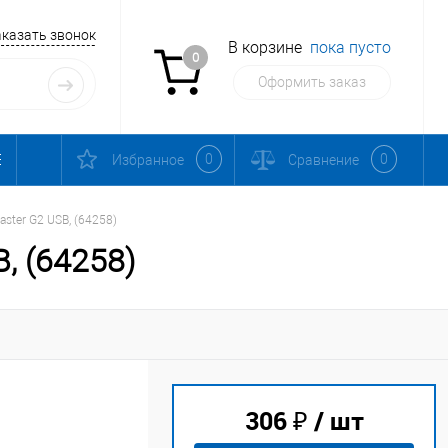
аказать звонок
В корзине
пока пусто
0
Оформить заказ
0
0
Избранное
Сравнение
ster G2 USB, (64258)
, (64258)
306 ₽
/ шт