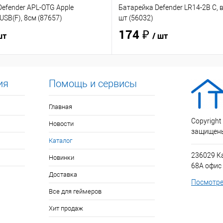
efender APL-OTG Apple
Батарейка Defender LR14-2B C, в
USB(F), 8см (87657)
шт (56032)
174 ₽
шт
/ шт
ия
Помощь и сервисы
Главная
Copyright
Новости
защищен
Каталог
236029 К
Новинки
68А офис
Доставка
Посмотре
Все для геймеров
Хит продаж