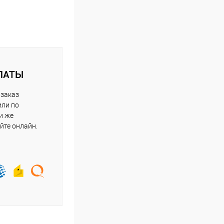
ЛАТЫ
 заказ
или по
и же
йте онлайн.