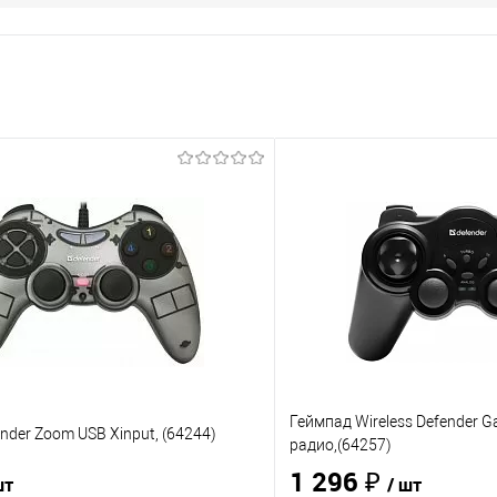
Геймпад Wireless Defender G
nder Zoom USB Xinput, (64244)
радио,(64257)
1 296 ₽
шт
/ шт