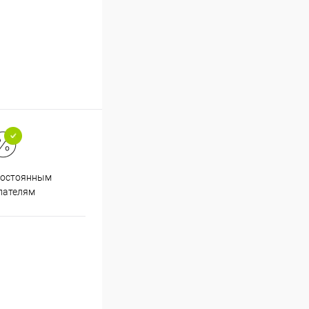
Супер срочная доставка в
постоянным
течение 2х часов
пателям