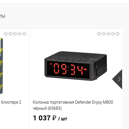
РЫ
 блистере 2
Колонка портативная Defender Enjoy M800
Н
чёрный (65683)
O
1 037 ₽
/ шт