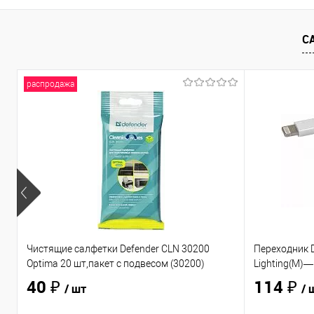
С
распродажа
Чистящие салфетки Defender CLN 30200
Переходник D
Optima 20 шт,пакет с подвесом (30200)
Lighting(M)—
40 ₽
114 ₽
/ шт
/ 