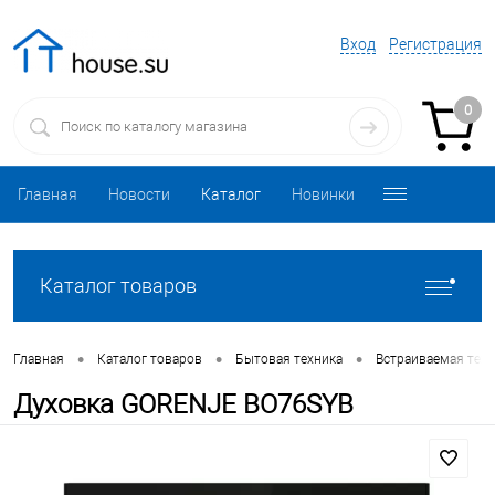
Вход
Регистрация
0
Главная
Новости
Каталог
Новинки
Каталог товаров
•
•
•
Главная
Каталог товаров
Бытовая техника
Встраиваемая техн
Духовка GORENJE BO76SYB