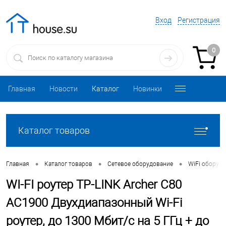
Вход
Регистрация
0
Главная
Новости
Каталог
Новинки
Каталог товаров
•
•
•
Главная
Каталог товаров
Сетевое оборудование
WiFi оборуд
WI-FI роутер TP-LINK Archer C80
AC1900 Двухдиапазонный Wi-Fi
роутер, до 1300 Мбит/с на 5 ГГц + до