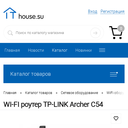
Вход
Регистрация
0
Главная
Новости
Каталог
Новинки
Каталог товаров
•
•
•
Главная
Каталог товаров
Сетевое оборудование
WiFi оборуд
WI-FI роутер TP-LINK Archer C54