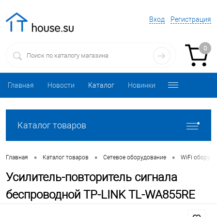
Вход
Регистрация
0
Главная
Новости
Каталог
Новинки
Каталог товаров
•
•
•
Главная
Каталог товаров
Сетевое оборудование
WiFi оборуд
Усилитель-повторитель сигнала
беспроводной TP-LINK TL-WA855RE