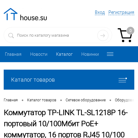
Вход
Регистрация
0
Главная
Новости
Каталог
Новинки
Каталог товаров
•
•
•
Главная
Каталог товаров
Сетевое оборудование
Оборудовани
Коммутатор TP-LINK TL-SL1218P 16-
портовый 10/100Мбит PoE+
коммутатор, 16 портов RJ45 10/100