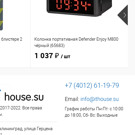
 блистере 2
Колонка портативная Defender Enjoy M800
Н
чёрный (65683)
O
1 037 ₽
/ шт
+7 (4012) 61-19-79
Email:
info@ithouse.su
 2017-2022. Все права
График работы Пн-Пт: с 10:00
ы.
до 18:00, Сб- Вс: Выходные
алининград, улица Герцена