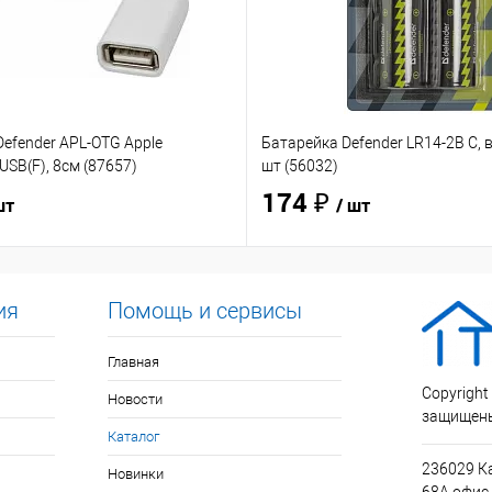
efender APL-OTG Apple
Батарейка Defender LR14-2B C, в
USB(F), 8см (87657)
шт (56032)
174 ₽
шт
/ шт
ия
Помощь и сервисы
Главная
Copyright
Новости
защищен
Каталог
236029 К
Новинки