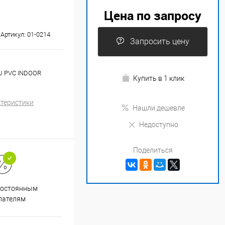
Цена по запросу
Артикул:
01-0214
Запросить цену
CU PVC INDOOR
Купить в 1 клик
ктеристики
Нашли дешевле
Недоступно
Поделиться
Супер срочная доставка в
постоянным
течение 2х часов
пателям