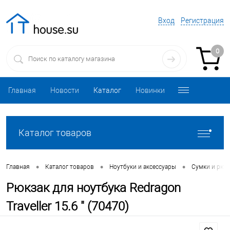
Вход
Регистрация
0
Главная
Новости
Каталог
Новинки
Каталог товаров
•
•
•
Главная
Каталог товаров
Ноутбуки и аксессуары
Сумки и рюкз
Рюкзак для ноутбука Redragon
Traveller 15.6 " (70470)