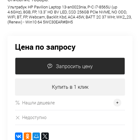
Ультрабук HP Pavilion Laptop 13-an0023nia, P-C i7-8565U (up
4.6GHz), 8GB, FP, 13.3" HD BV LED, SSD 256GB PCIe NVME, NO ODD,
WIFI, BT, FP, Webcam, Backlit Kbd, ACA 45W, BATT 2C 37 WHr, WK2_23,
(Renew) - Win10 64 5WC30EAR#BH5
Цена по запросу
Запросить цену
Купить в 1 клик
Нашли дешевле
Недоступно