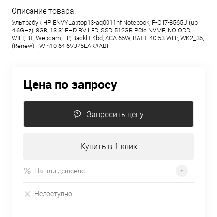
Описание товара:
Ультрабук HP ENVYLaptop13-aq0011nf Notebook, P-C i7-8565U (up
4.6GHz), 8GB, 13.3" FHD BV LED, SSD 512GB PCIe NVME, NO ODD,
WIFI, BT, Webcam, FP, Backlit Kbd, ACA 65W, BATT 4C 53 WHr, WK2_35,
(Renew) - Win10 64 6VJ75EAR#ABF
Цена по запросу
Запросить цену
Купить в 1 клик
Нашли дешевле
Недоступно