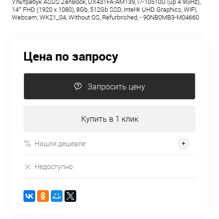
Ультрабук ASUS ZenBook, UX431FA-AM139, i7-10510U (up 4.9GHz),
14” FHD (1920 x 1080), 8Gb, 512Gb SSD, Intel® UHD Graphics, WIFI,
Webcam, WK21_04, Without OS, Refurbrished, - 90NB0MB3-M04660
Цена по запросу
Запросить цену
Купить в 1 клик
Нашли дешевле
Недоступно