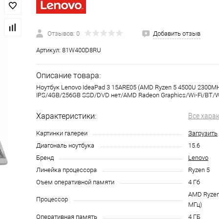
Отзывов: 0
Добавить отзыв
Артикул:
81W400D8RU
Описание товара:
Ноутбук Lenovo IdeaPad 3 15ARE05 (AMD Ryzen 5 4500U 2300M
IPS/4GB/256GB SSD/DVD нет/AMD Radeon Graphics/Wi-Fi/BT/W
Характеристики:
Все хара
Картинки галереи
Загрузить
Диагональ ноутбука
15.6
Бренд
Lenovo
Линейка процессора
Ryzen 5
Оъем оперативной памяти
4 Гб
AMD Ryzen
Процессор
МГц)
Оперативная память
4 ГБ