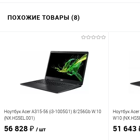
ПОХОЖИЕ ТОВАРЫ (8)
Ноутбук Acer A315-56 (i3-1005G1) 8/256Gb W.10
Ноутбук Acer
(NX.HS5EL.001)
W10 (NX.HS5
56 828 ₽
51 643
/ шт