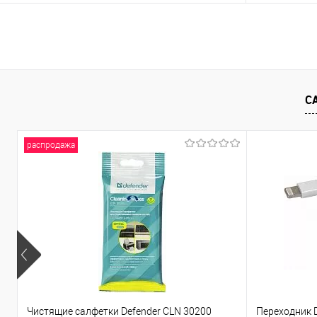
В корзину
Купить в 1 клик
Сравнение
Купить в 1
В избранное
В наличии
- 3 шт.
В избранно
С
распродажа
Чистящие салфетки Defender CLN 30200
Переходник D