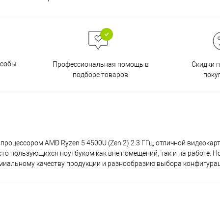
особы
Скидки 
Профессиональная помощь в
поку
подборе товаров
роцессором AMD Ryzen 5 4500U (Zen 2) 2.3 ГГц, отличной видеока
асто пользующихся ноутбуком как вне помещений, так и на работе. Н
емиальному качеству продукции и разнообразию выбора конфигура