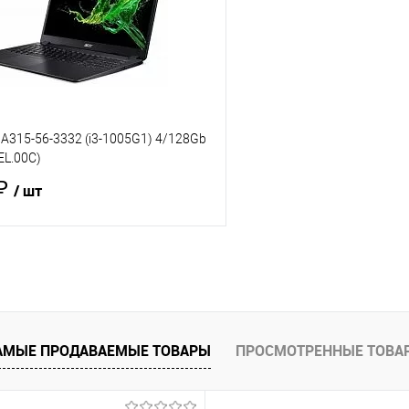
 A315-56-3332 (i3-1005G1) 4/128Gb
EL.00C)
 ₽
/ шт
В корзину
 клик
Сравнение
е
В наличии
- 8 шт.
АМЫЕ ПРОДАВАЕМЫЕ ТОВАРЫ
ПРОСМОТРЕННЫЕ ТОВА