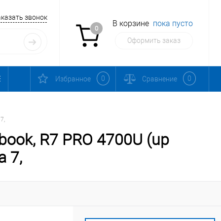
аказать звонок
В корзине
пока пусто
0
Оформить заказ
0
0
Избранное
Сравнение
7,
book, R7 PRO 4700U (up
a 7,