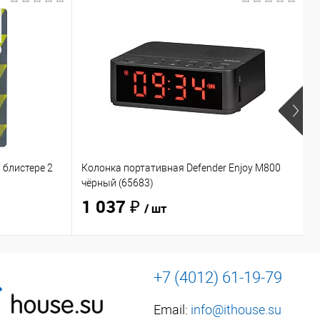
 блистере 2
Колонка портативная Defender Enjoy M800
Н
чёрный (65683)
O
1 037 ₽
/ шт
+7 (4012) 61-19-79
Email:
info@ithouse.su