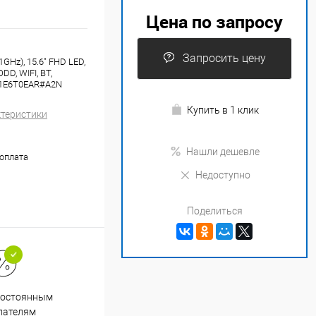
Цена по запросу
Запросить цену
GHz), 15.6" FHD LED,
D, WIFI, BT,
S 1E6T0EAR#A2N
Купить в 1 клик
ктеристики
Нашли дешевле
оплата
Недоступно
Поделиться
Супер срочная доставка в
постоянным
течение 2х часов
пателям