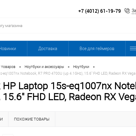
+7 (4012) 61-19-79
З
Новинки
Доставка
Все для геймеров
•
•
•
г товаров
Ноутбуки и аксессуары
Ноутбуки
s-eq1007nx Notebook, R7 PRO 4700U (up 4.1GHz), 15.6" FHD LED, Radeon RX Vega 
 HP Laptop 15s-eq1007nx Note
 15.6" FHD LED, Radeon RX Veg
КИ
ПОХОЖИЕ ТОВАРЫ