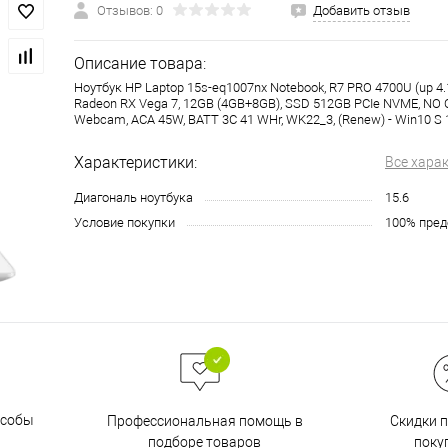
Отзывов: 0
Добавить отзыв
Описание товара:
Ноутбук HP Laptop 15s-eq1007nx Notebook, R7 PRO 4700U (up 4.1
Radeon RX Vega 7, 12GB (4GB+8GB), SSD 512GB PCIe NVME, NO OD
Webcam, ACA 45W, BATT 3C 41 WHr, WK22_3, (Renew) - Win10 
Характеристики:
Все хара
Диагональ ноутбука
15.6
Условие покупки
100% пред
особы
Скидки 
Профессиональная помощь в
поку
подборе товаров