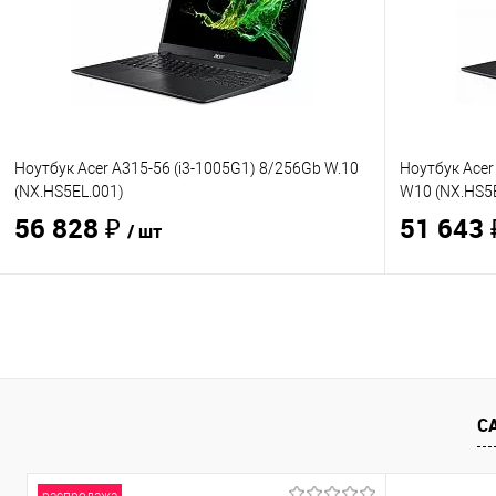
Ноутбук Acer A315-56 (i3-1005G1) 8/256Gb W.10
Ноутбук Acer
(NX.HS5EL.001)
W10 (NX.HS5
56 828 ₽
51 643
/ шт
В корзину
Купить в 1 клик
Сравнение
Купить в 1
В избранное
В наличии
- 3 шт.
В избранно
С