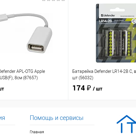
efender APL-OTG Apple
Батарейка Defender LR14-2B C, в
USB(F), 8см (87657)
шт (56032)
174 ₽
шт
/ шт
ия
Помощь и сервисы
Главная