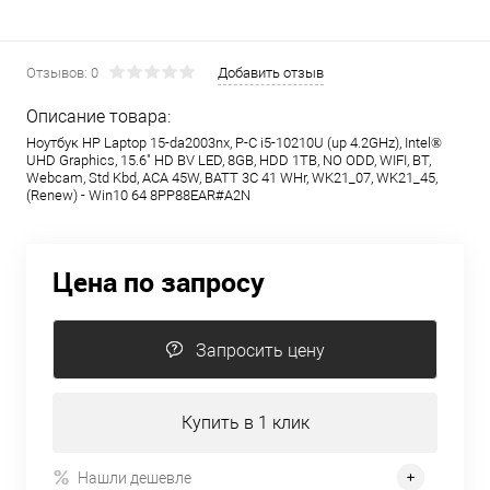
Отзывов: 0
Добавить отзыв
Описание товара:
Ноутбук HP Laptop 15-da2003nx, P-C i5-10210U (up 4.2GHz), Intel®
UHD Graphics, 15.6" HD BV LED, 8GB, HDD 1TB, NO ODD, WIFI, BT,
Webcam, Std Kbd, ACA 45W, BATT 3C 41 WHr, WK21_07, WK21_45,
(Renew) - Win10 64 8PP88EAR#A2N
Цена по запросу
Запросить цену
Купить в 1 клик
Нашли дешевле