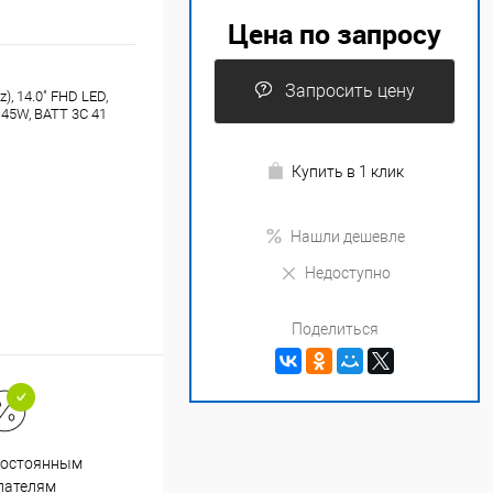
Цена по запросу
Запросить цену
), 14.0" FHD LED,
 45W, BATT 3C 41
Купить в 1 клик
Нашли дешевле
Недоступно
Поделиться
Супер срочная доставка в
постоянным
течение 2х часов
пателям