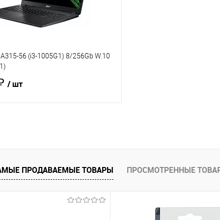
 A315-56 (i3-1005G1) 8/256Gb W.10
1)
 ₽
/ шт
В корзину
 клик
Сравнение
е
В наличии
- 3 шт.
АМЫЕ ПРОДАВАЕМЫЕ ТОВАРЫ
ПРОСМОТРЕННЫЕ ТОВА