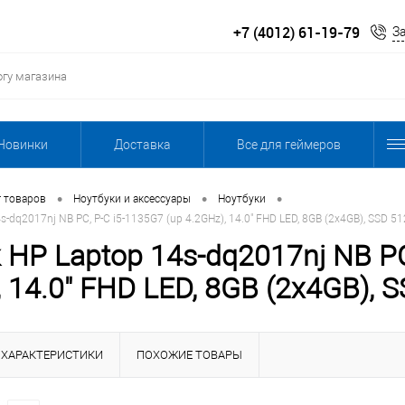
+7 (4012) 61-19-79
З
Новинки
Доставка
Все для геймеров
•
•
•
г товаров
Ноутбуки и аксессуары
Ноутбуки
s-dq2017nj NB PC, P-C i5-1135G7 (up 4.2GHz), 14.0" FHD LED, 8GB (2x4GB), SSD 51
 HP Laptop 14s-dq2017nj NB PC
, 14.0" FHD LED, 8GB (2x4GB), 
ХАРАКТЕРИСТИКИ
ПОХОЖИЕ ТОВАРЫ