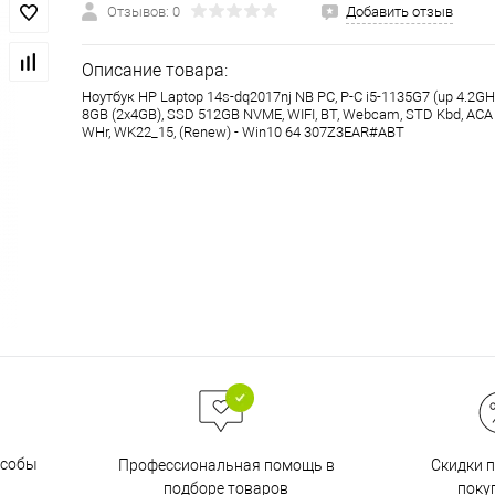
Отзывов: 0
Добавить отзыв
Описание товара:
Ноутбук HP Laptop 14s-dq2017nj NB PC, P-C i5-1135G7 (up 4.2GHz
8GB (2x4GB), SSD 512GB NVME, WIFI, BT, Webcam, STD Kbd, ACA
WHr, WK22_15, (Renew) - Win10 64 307Z3EAR#ABT
особы
Скидки 
Профессиональная помощь в
поку
подборе товаров