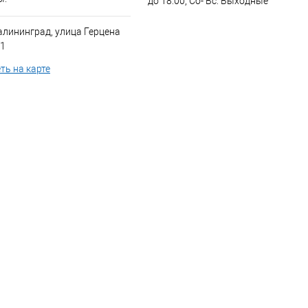
до 18:00, Сб- Вс: Выходные
алининград, улица Герцена
 1
ть на карте