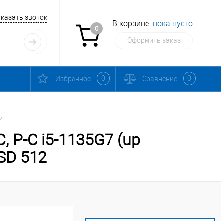
аказать звонок
В корзине
пока пусто
0
Оформить заказ
0
0
Избранное
Сравнение
2
, P-C i5-1135G7 (up
SSD 512