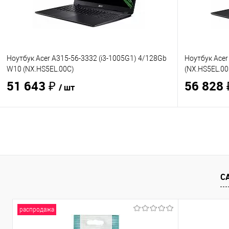
Ноутбук Acer A315-56-3332 (i3-1005G1) 4/128Gb
Ноутбук Acer
W10 (NX.HS5EL.00C)
(NX.HS5EL.00
51 643 ₽
56 828
/ шт
В корзину
Купить в 1 клик
Сравнение
Купить в 1
В избранное
В наличии
- 8 шт.
В избранно
С
распродажа