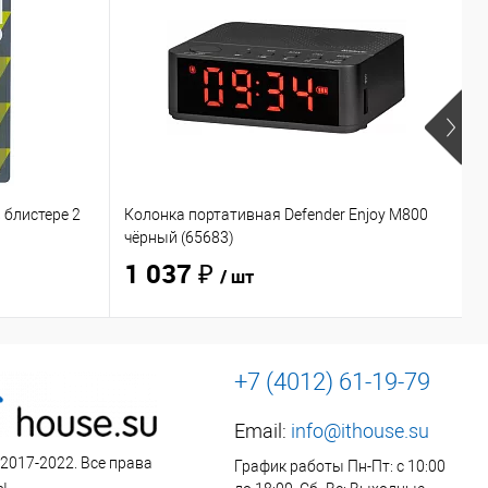
 блистере 2
Колонка портативная Defender Enjoy M800
Н
чёрный (65683)
O
1 037 ₽
/ шт
+7 (4012) 61-19-79
Email:
info@ithouse.su
 2017-2022. Все права
График работы Пн-Пт: с 10:00
ы.