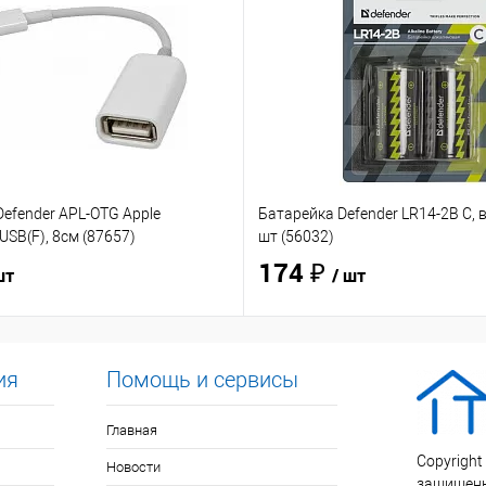
efender APL-OTG Apple
Батарейка Defender LR14-2B C, в
USB(F), 8см (87657)
шт (56032)
174 ₽
шт
/ шт
ия
Помощь и сервисы
Главная
Copyright
Новости
защищен