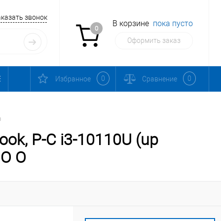
аказать звонок
В корзине
пока пусто
0
Оформить заказ
0
0
Избранное
Сравнение
O
ok, P-C i3-10110U (up
NO O