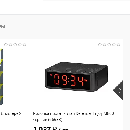
РЫ
 блистере 2
Колонка портативная Defender Enjoy M800
Н
чёрный (65683)
O
1 037 ₽