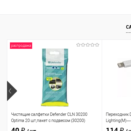
Купить в 1 клик
Сравнение
Купить в 1
В избранное
В наличии
- 8 шт.
В избранно
С
распродажа
Чистящие салфетки Defender CLN 30200
Переходник D
Optima 20 шт,пакет с подвесом (30200)
Lighting(M)—
40 ₽
114 ₽