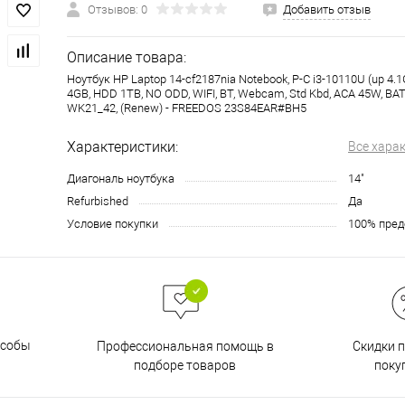
Отзывов: 0
Добавить отзыв
Описание товара:
Ноутбук HP Laptop 14-cf2187nia Notebook, P-C i3-10110U (up 4.1G
4GB, HDD 1TB, NO ODD, WIFI, BT, Webcam, Std Kbd, ACA 45W, BAT
WK21_42, (Renew) - FREEDOS 23S84EAR#BH5
Характеристики:
Все хара
Диагональ ноутбука
14"
Refurbished
Да
Условие покупки
100% пред
особы
Скидки 
Профессиональная помощь в
поку
подборе товаров