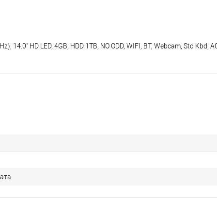
Hz), 14.0" HD LED, 4GB, HDD 1TB, NO ODD, WIFI, BT, Webcam, Std Kbd, 
ата