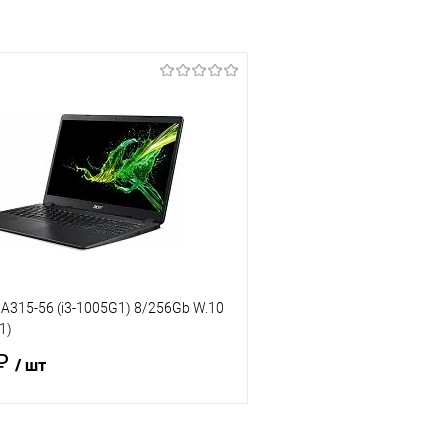
 A315-56 (i3-1005G1) 8/256Gb W.10
1)
 ₽
/ шт
В корзину