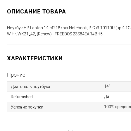
ОПИСАНИЕ ТОВАРА
Ноутбук HP Laptop 14-cf2187nia Notebook, P-C i3-10110U (up 4.1G
W Hr, WK21_42, (Renew) - FREEDOS 23S84EAR#BH5
ХАРАКТЕРИСТИКИ
Прочие
14"
Диагональ ноутбука
Да
Refurbished
100% предопл
Условие покупки