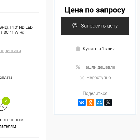
Цена по запросу
Запросить цену
Hz), 14.0" HD LED,
T 3C 41 W Hr,
Купить в 1 клик
ктеристики
Нашли дешевле
оплата
Недоступно
Поделиться
Супер срочная доставка в
постоянным
течение 2х часов
пателям