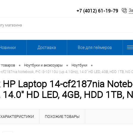
+7 (4012) 61-19-79
З
Новинки
Доставка
Все для геймеров
•
•
•
г товаров
Ноутбуки и аксессуары
Ноутбуки
cf2187nia Notebook, P-C i3-10110U (up 4.1GHz), 14.0" HD LED, 4GB, HDD 1TB, NO 
 HP Laptop 14-cf2187nia Notebo
, 14.0" HD LED, 4GB, HDD 1TB, 
ХАРАКТЕРИСТИКИ
ПОХОЖИЕ ТОВАРЫ