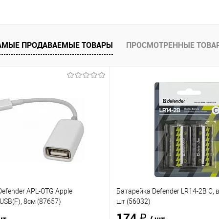
 клик
Сравнение
е
В наличии
- 3 шт.
АМЫЕ ПРОДАВАЕМЫЕ ТОВАРЫ
ПРОСМОТРЕННЫЕ ТОВА
efender APL-OTG Apple
Батарейка Defender LR14-2B C, в
USB(F), 8см (87657)
шт (56032)
174 ₽