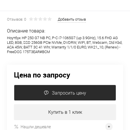
Отзывов: 0
Добавить отзыв
Описание товара:
Ноутбук HP 250 G7 NB PC, P-C i7-1065G7 (up 3.9GHz), 15.6 FHD AG
LED, 8GB, SSD 256GB PCIe NVMe, DVDRW, WIFI, BT, Webcam, Std Kbd,
ACA 45W, BATT 3C 41 Whr, Warranty 1/1/0 EURO, WK21_10, (Renew) -
FreeDOS 175T3EAR#BCM
Цена по запросу
Запросить цену
Купить в 1 клик
Нашли дешевле