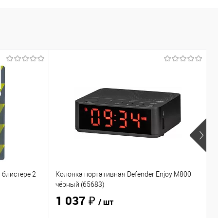
 блистере 2
Колонка портативная Defender Enjoy M800
Н
чёрный (65683)
O
1 037 ₽
/ шт