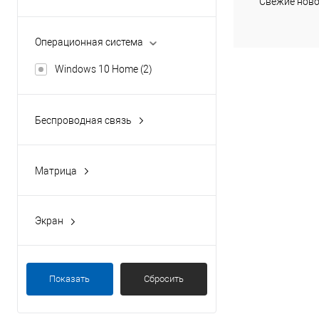
Свежие ново
нет
(2)
Операционная система
Windows 10 Home
(2)
Беспроводная связь
Wi-Fi 802.11ac, Bluetooth 5.0
(2)
Матрица
TN
(2)
Экран
1920x1080
(2)
Показать
Сбросить