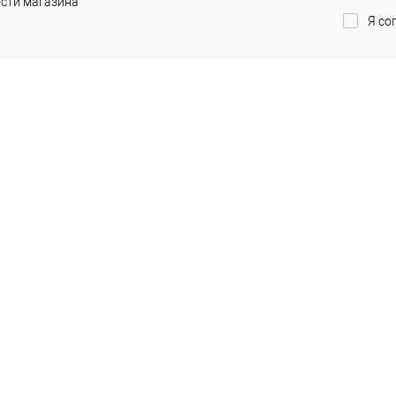
сти магазина
Я со