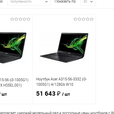
о:
Показать по:
популярности
30
Ноутбук Acer A315-56-3332 (i3-
15-56 (i3-1005G1)
1005G1) 4/128Gb W10
NX.HS5EL.001)
(NX.HS5EL.00C)
51 643 ₽
/ шт
/ шт
едлагает широкий модельный ряд и доступные цены ноутбуков с 