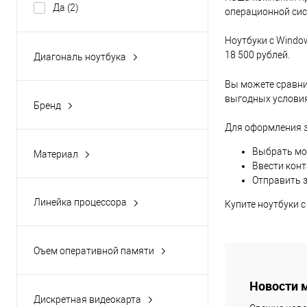
В 
Да
(2)
операционной сис
Купить в 1 кл
Ноутбуки с Windo
18 500 рублей.
Диагональ ноутбука
В избранное
15.6
(1)
Вы можете сравни
выгодных условиях
Бренд
ACER
(2)
Для оформления з
Выбрать мод
Материал
Ввести кон
пластик
(2)
Отправить з
Линейка процессора
Купите ноутбуки 
Core i3
(2)
Оъем оперативной памяти
4 Гб
(1)
Новости 
8 Гб
(1)
Дискретная видеокарта