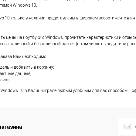
корзину
В корзину
темой Windows 10.
ик
Сравнение
Купить в 1 клик
Сравнение
ws 10 только в наличии представлены в широком ассортименте в ин
В наличии
- 3
В избранное
В наличии
- 8
шт.
шт.
ть цены на ноутбуки с Windows, прочитать характеристики и отзыв
 за наличный и безналичный расчёт (в том числе в кредит или расс
аказа Вам необходимо:
ель и добавить в корзину;
тактные данные;
аказ;
с Windows 10 в Калининграде любым удобным для вас способом – оф
магазина