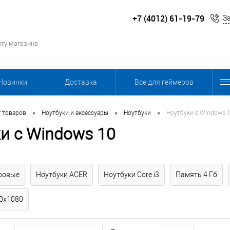
+7 (4012) 61-19-79
З
Новинки
Доставка
Все для геймеров
•
•
•
г товаров
Ноутбуки и аксессуары
Ноутбуки
Ноутбуки с Windows 
и с Windows 10
ровые
Ноутбуки ACER
Ноутбуки Core i3
Память 4 Гб
0x1080