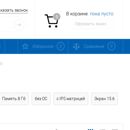
аказать звонок
В корзине
пока пусто
0
Оформить заказ
0
0
Избранное
Сравнение
10
Память 8 Гб
без ОС
с IPS матрицей
Экран 15.6