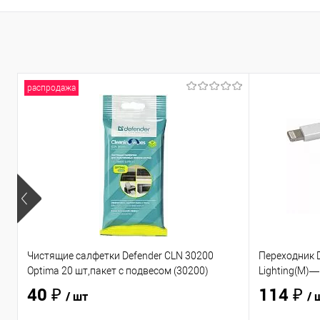
распродажа
Чистящие салфетки Defender CLN 30200
Переходник D
Optima 20 шт,пакет с подвесом (30200)
Lighting(M)—
40 ₽
114 ₽
/ шт
/ 