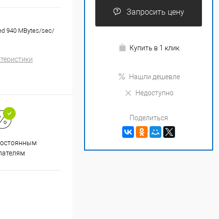
Запросить цену
ed 940 MBytes/sec/
Купить в 1 клик
ктеристики
Нашли дешевле
Недоступно
Поделиться
Супер срочная доставка в
постоянным
течение 2х часов
пателям