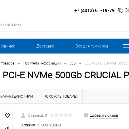
+7 (4012) 61-19-79
З
Новинки
Доставка
Все для геймеров
•
•
•
г товаров
Носители информации
SSD
SSD M.2 PCI-E NVMe 500Gb
 PCI-E NVMe 500Gb CRUCIAL 
ХАРАКТЕРИСТИКИ
ПОХОЖИЕ ТОВАРЫ
Отзывов: 0
Добавить отзыв
Артикул:
CT500P2SSD8