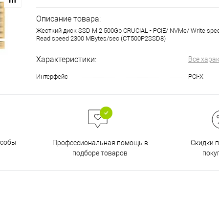
Описание товара:
Жесткий диск SSD M.2 500Gb CRUCIAL - PCIE/ NVMe/ Write spe
Read speed 2300 MBytes/sec (CT500P2SSD8)
Характеристики:
Все хара
Интерфейс
PCI-X
особы
Скидки 
Профессиональная помощь в
поку
подборе товаров