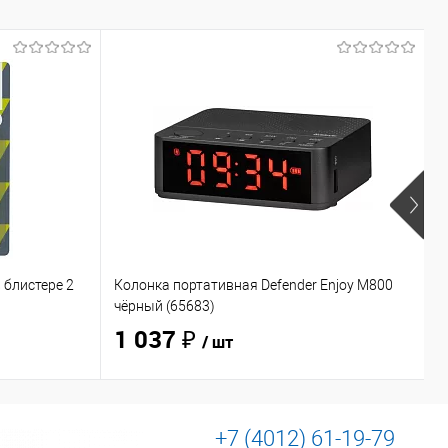
 блистере 2
Колонка портативная Defender Enjoy M800
Н
чёрный (65683)
O
1 037 ₽
/ шт
+7 (4012) 61-19-79