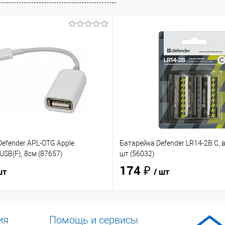
efender APL-OTG Apple
Батарейка Defender LR14-2B C, в
USB(F), 8см (87657)
шт (56032)
174 ₽
шт
/ шт
ия
Помощь и сервисы