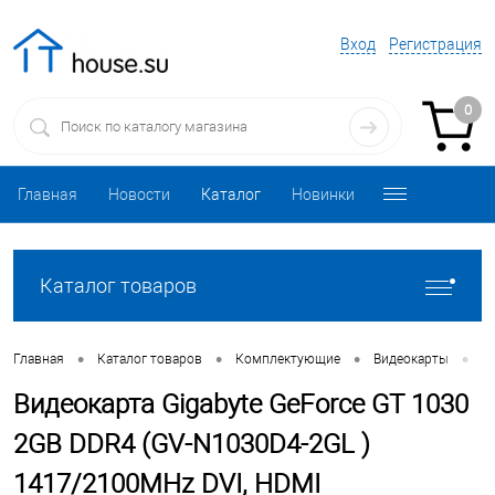
Вход
Регистрация
0
Главная
Новости
Каталог
Новинки
Каталог товаров
•
•
•
•
Главная
Каталог товаров
Комплектующие
Видеокарты
В
Видеокарта Gigabyte GeForce GT 1030
2GB DDR4 (GV-N1030D4-2GL )
1417/2100MHz DVI, HDMI