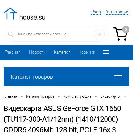
Вход
Регистрация
0
Главная
Новости
Каталог
Новинки
Каталог товаров
•
•
•
•
Главная
Каталог товаров
Комплектующие
Видеокарты
В
Видеокарта ASUS GeForce GTX 1650
(TU117-300-A1/12nm) (1410/12000)
GDDR6 4096Mb 128-bit, PCI-E 16x 3.