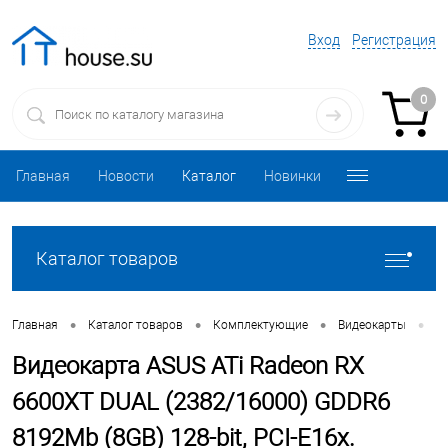
Вход
Регистрация
0
Главная
Новости
Каталог
Новинки
Каталог товаров
•
•
•
•
Главная
Каталог товаров
Комплектующие
Видеокарты
В
Видеокарта ASUS ATi Radeon RX
6600XT DUAL (2382/16000) GDDR6
8192Mb (8GB) 128-bit, PCI-E16x.