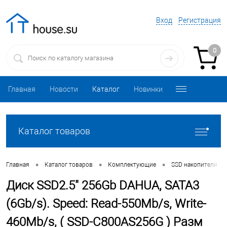
Вход
Регистрация
0
Главная
Новости
Каталог
Новинки
Каталог товаров
•
•
•
•
Главная
Каталог товаров
Комплектующие
SSD накопители
Диск SSD2.5" 256Gb DAHUA, SATA3
(6Gb/s). Speed: Read-550Mb/s, Write-
460Mb/s, ( SSD-C800AS256G ) Разм