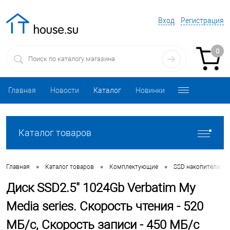
Вход
Регистрация
0
Главная
Новости
Каталог
Новинки
Каталог товаров
•
•
•
•
Главная
Каталог товаров
Комплектующие
SSD накопители
Диск SSD2.5" 1024Gb Verbatim My
Media series. Скорость чтения - 520
МБ/с, Скорость записи - 450 МБ/с