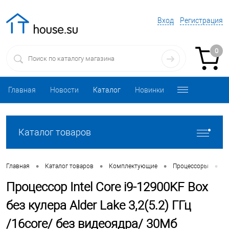
Вход
Регистрация
0
Главная
Новости
Каталог
Новинки
Каталог товаров
•
•
•
•
Главная
Каталог товаров
Комплектующие
Процессоры
П
Процессор Intel Core i9-12900KF Box
без кулера Alder Lake 3,2(5.2) ГГц
/16core/ без видеоядра/ 30Мб