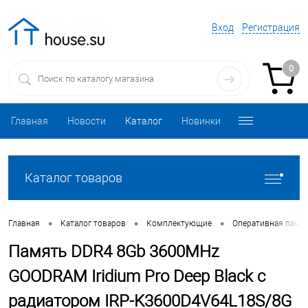
Вход
Регистрация
0
Главная
Новости
Каталог
Новинки
Каталог товаров
•
•
•
Главная
Каталог товаров
Комплектующие
Оперативная памя
Память DDR4 8Gb 3600MHz
GOODRAM Iridium Pro Deep Black с
радиатором IRP-K3600D4V64L18S/8G