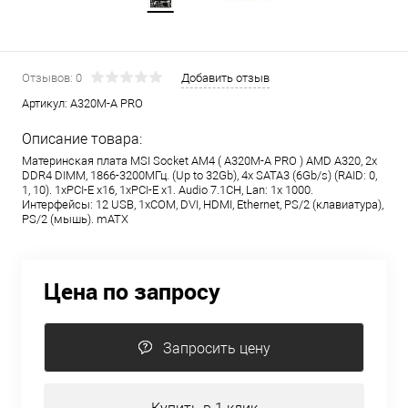
Отзывов: 0
Добавить отзыв
Артикул:
A320M-A PRO
Описание товара:
Материнская плата MSI Socket AM4 ( A320M-A PRO ) AMD A320, 2x
DDR4 DIMM, 1866-3200МГц. (Up to 32Gb), 4x SATA3 (6Gb/s) (RAID: 0,
1, 10). 1xPCI-E x16, 1xPCI-E x1. Audio 7.1CH, Lan: 1x 1000.
Интерфейсы: 12 USB, 1xCOM, DVI, HDMI, Ethernet, PS/2 (клавиатура),
PS/2 (мышь). mATX
Цена по запросу
Запросить цену