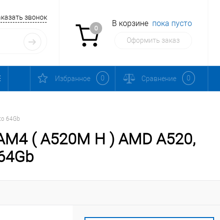
аказать звонок
В корзине
пока пусто
0
Оформить заказ
0
0
Избранное
Сравнение
to 64Gb
AM4 ( A520M H ) AMD A520,
 64Gb