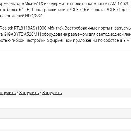
орм-факторе Micro-ATX и содержит в своей основе чипсет AMD A520.
 более 64 ГБ, 1 слот расширения PCI-E x16 и 2 слота PCI-E x1 для
 накопителей HDD/SSD.
Realtek RTL8118AS (1000 Мбит/с). Востребованные порты и разъем
та GIGABYTE A520M H оборудована разъемом для светодиодной ле
остью гибкой настройки в фирменном приложении по собственным 
агрузить
/
Загрузить
/
Загрузить