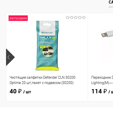
С
распродажа
Чистящие салфетки Defender CLN 30200
Переходник D
Optima 20 шт,пакет с подвесом (30200)
Lighting(M)—
40 ₽
114 ₽
/ шт
/ 