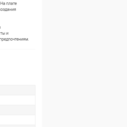
 На плате
 создания
ы
нты и
предпочтениям.