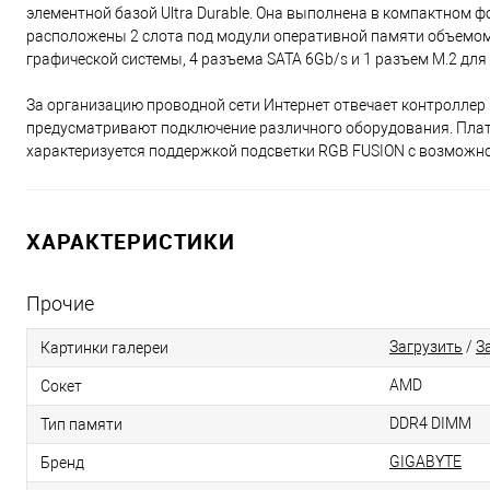
элементной базой Ultra Durable. Она выполнена в компактном ф
расположены 2 слота под модули оперативной памяти объемом не
графической системы, 4 разъема SATA 6Gb/s и 1 разъем M.2 для
За организацию проводной сети Интернет отвечает контроллер 
предусматривают подключение различного оборудования. Пла
характеризуется поддержкой подсветки RGB FUSION с возможн
ХАРАКТЕРИСТИКИ
Прочие
Загрузить
/
З
Картинки галереи
AMD
Сокет
DDR4 DIMM
Тип памяти
GIGABYTE
Бренд