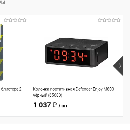
РЫ
 блистере 2
Колонка портативная Defender Enjoy M800
Н
чёрный (65683)
O
1 037 ₽
/ шт