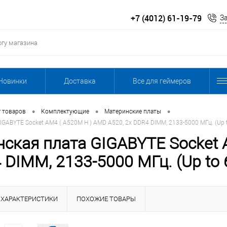
+7 (4012) 61-19-79
З
Новинки
Доставка
Все для геймеров
•
•
•
г товаров
Комплектующие
Материнские платы
IGABYTE Socket AM4 ( A520M H ) AMD A520, 2x DDR4 DIMM, 2133-5000 МГц. (Up 
ская плата GIGABYTE Socket 
 DIMM, 2133-5000 МГц. (Up to
ХАРАКТЕРИСТИКИ
ПОХОЖИЕ ТОВАРЫ