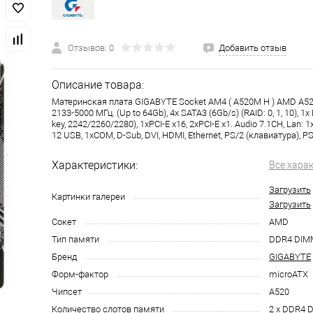
Отзывов: 0
Добавить отзыв
Описание товара:
Материнская плата GIGABYTE Socket AM4 ( A520M H ) AMD A52
2133-5000 МГц. (Up to 64Gb), 4x SATA3 (6Gb/s) (RAID: 0, 1, 10), 1
key, 2242/2260/2280), 1xPCI-E x16, 2xPCI-E x1. Audio 7.1CH, Lan:
12 USB, 1xCOM, D-Sub, DVI, HDMI, Ethernet, PS/2 (клавиатура), 
Характеристики:
Все хара
Загрузить
Картинки галереи
Загрузить
Сокет
AMD
Тип памяти
DDR4 DIM
Бренд
GIGABYTE
Форм-фактор
microATX
Чипсет
A520
Количество слотов памяти
2 x DDR4 