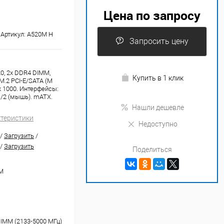
Цена по запросу
Артикул:
A520M H
Запросить цену
0, 2x DDR4 DIMM,
Купить в 1 клик
x M.2 PCI-E/SATA (M
 1x 1000. Интерфейсы:
PS/2 (мышь). mATX.
Нашли дешевле
ктеристики
Недоступно
/
Загрузить
/
/
Загрузить
Поделиться
M
DIMM (2133-5000 МГц)