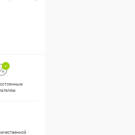
Супер срочная доставка в
постоянным
течение 2х часов
пателям
качественной