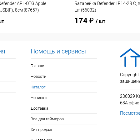
efender APL-OTG Apple
Батарейка Defender LR14-2B C, в
USB(F), 8см (87657)
шт (56032)
174 ₽
шт
/ шт
ия
Помощь и сервисы
Главная
Copyright
Новости
защищен
Каталог
236029 К
Новинки
68А офис
Доставка
Посмотре
Все для геймеров
Хит продаж