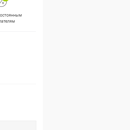
Супер срочная доставка в
постоянным
течение 2х часов
пателям