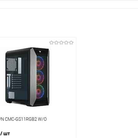
WN CMC-GS11RGB2 W/O
₽
/ шт