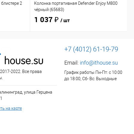
 блистере 2
Колонка портативная Defender Enjoy M800
Н
чёрный (65683)
O
1 037 ₽
/ шт
+7 (4012) 61-19-79
Email:
info@ithouse.su
 2017-2022. Все права
График работы Пн-Пт: с 10:00
ы.
до 18:00, Сб- Вс: Выходные
алининград, улица Герцена
 1
ть на карте