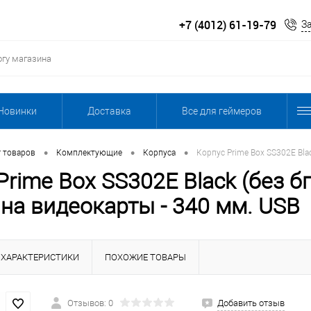
+7 (4012) 61-19-79
З
Новинки
Доставка
Все для геймеров
•
•
•
г товаров
Комплектующие
Корпуса
Корпус Prime Box SS302E Blac
Prime Box SS302E Black (без бп
на видеокарты - 340 мм. USB
ХАРАКТЕРИСТИКИ
ПОХОЖИЕ ТОВАРЫ
Отзывов: 0
Добавить отзыв