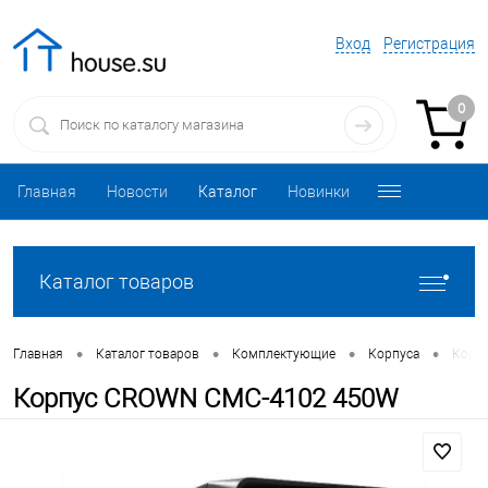
Вход
Регистрация
0
Главная
Новости
Каталог
Новинки
Каталог товаров
•
•
•
•
Главная
Каталог товаров
Комплектующие
Корпуса
Корп
Корпус CROWN CMC-4102 450W