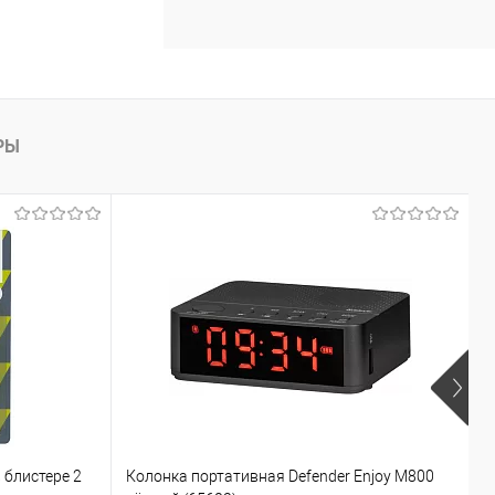
РЫ
 блистере 2
Колонка портативная Defender Enjoy M800
Н