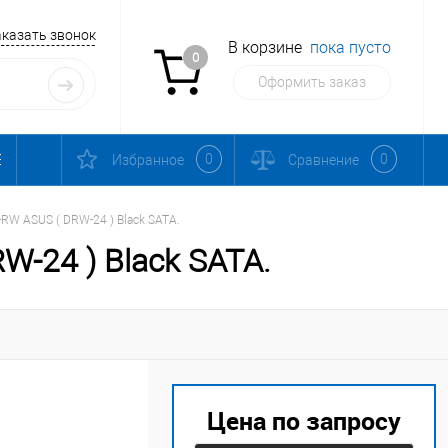
аказать звонок
В корзине
пока пусто
0
Оформить заказ
0
0
Избранное
Сравнение
RW ASUS ( DRW-24 ) Black SATA.
-24 ) Black SATA.
Цена по запросу