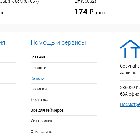
USB(F), 8см (87657)
шт (56032)
174 ₽
шт
/ шт
ия
Помощь и сервисы
Главная
Copyright
Новости
защищен
Каталог
236029 К
Новинки
68А офис
Доставка
Посмотре
Все для геймеров
Хит продаж
О магазине