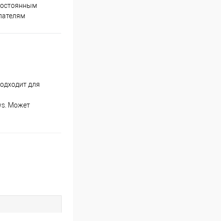
Супер срочная доставка в
постоянным
течение 2х часов
пателям
одходит для
ws. Может