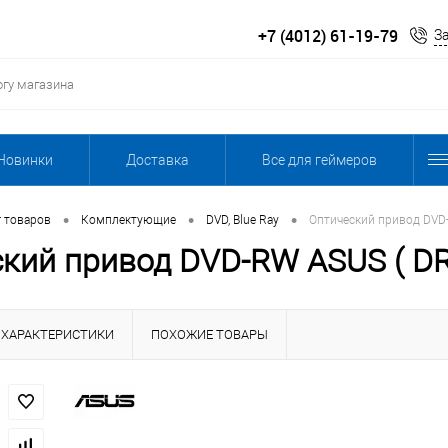
+7 (4012) 61-19-79
З
Новинки
Доставка
Все для геймеров
•
•
•
г товаров
Комплектующие
DVD, Blue Ray
Оптический привод DVD-
кий привод DVD-RW ASUS ( DRW
ХАРАКТЕРИСТИКИ
ПОХОЖИЕ ТОВАРЫ