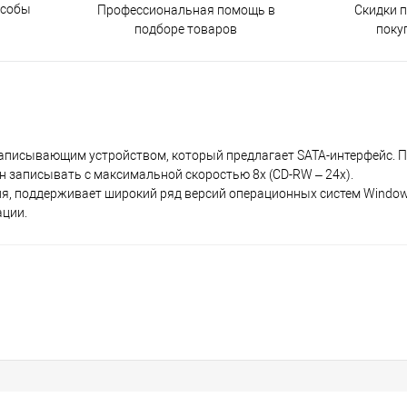
особы
Скидки 
Профессиональная помощь в
поку
подборе товаров
аписывающим устройством, который предлагает SATA-интерфейс. П
 записывать с максимальной скоростью 8х (CD-RW – 24х).
я, поддерживает широкий ряд версий операционных систем Windo
ации.