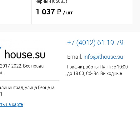
чёрный (65683)
O
1 037 ₽
/ шт
+7 (4012) 61-19-79
Email:
info@ithouse.su
 2017-2022. Все права
График работы Пн-Пт: с 10:00
ы.
до 18:00, Сб- Вс: Выходные
алининград, улица Герцена
 1
ть на карте