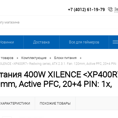
+7 (4012) 61-19-79
З
Новинки
Доставка
Все для геймеров
•
•
•
г товаров
Комплектующие
Блоки питания
LENCE <XP400R7> Redwing series, ATX 2.3.1. Fan: 120mm, Active PFC, 20+4 PIN: 
тания 400W XILENCE <XP400R7>
mm, Active PFC, 20+4 PIN: 1x,
ХАРАКТЕРИСТИКИ
ПОХОЖИЕ ТОВАРЫ