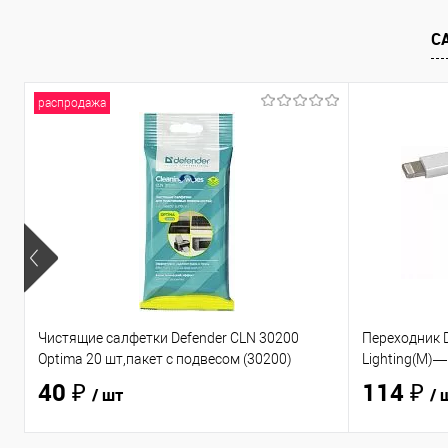
С
распродажа
Чистящие салфетки Defender CLN 30200
Переходник D
Optima 20 шт,пакет с подвесом (30200)
Lighting(M)—
40 ₽
114 ₽
/ шт
/ 