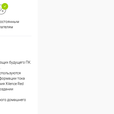
Супер срочная доставка в
постоянным
течение 2х часов
пателям
ующих будущего ПК.
.
используются
сформации тока
ия Xilence Red
создании
вного домашнего