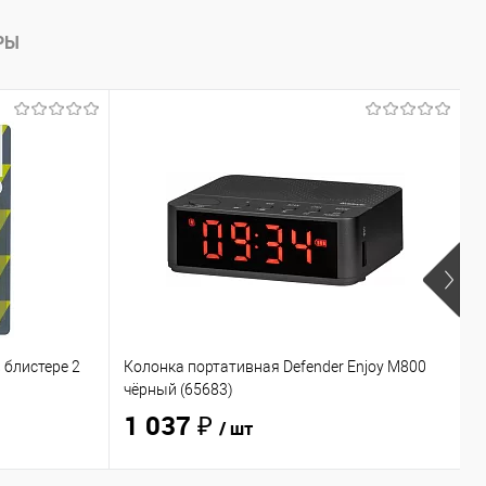
РЫ
 блистере 2
Колонка портативная Defender Enjoy M800
Н
чёрный (65683)
O
1 037 ₽
/ шт