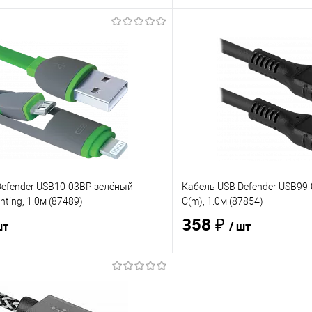
В корзину
В корз
 клик
Сравнение
Купить в 1 клик
е
В наличии
- 270 шт.
В избранное
Defender USB10-03BP зелёный
Кабель USB Defender USB99-
ting, 1.0м (87489)
C(m), 1.0м (87854)
358 ₽
шт
/ шт
В корзину
В корз