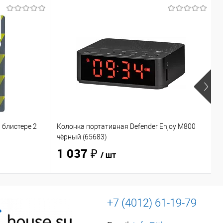
 блистере 2
Колонка портативная Defender Enjoy M800
Н
чёрный (65683)
O
1 037 ₽
/ шт
+7 (4012) 61-19-79