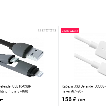
распродажа
Defender USB10-03BP
Кабель USB Defender USB08-
ting, 1.0м (87488)
пакет (87495)
156 ₽
шт
/ шт