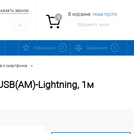
аказать звонок
В корзине
пока пусто
0
Оформить заказ
0
0
Избранное
Сравнение
•
в и смартфонов
SB(AM)-Lightning, 1м