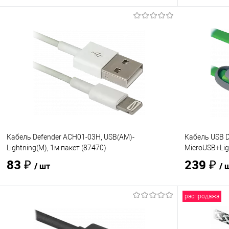
В корзину
Купить в 1 клик
Сравнение
Купить в 1
В избранное
В наличии
- 55 шт.
В избранно
Кабель Defender ACH01-03H, USB(AM)-
Кабель USB 
Lightning(M), 1м пакет (87470)
MicroUSB+Ligh
83 ₽
239 ₽
/ шт
/ 
распродажа
В корзину