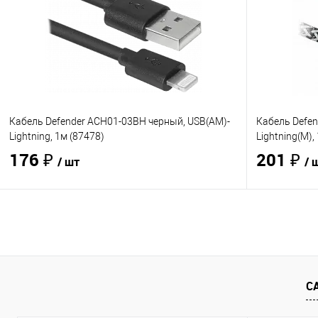
Купить в 1 клик
Сравнение
Купить в 1
В избранное
В наличии
- 114 шт.
В избранно
Кабель Defender ACH01-03BH черный, USB(AM)-
Кабель Defen
Lightning, 1м (87478)
Lightning(M),
176 ₽
201 ₽
/ шт
/ 
В корзину
Купить в 1 клик
Сравнение
Купить в 1
В избранное
В наличии
- 108 шт.
В избранно
С