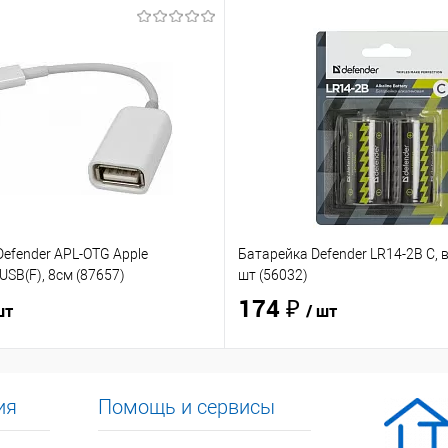
efender APL-OTG Apple
Батарейка Defender LR14-2B C, в
USB(F), 8см (87657)
шт (56032)
174 ₽
шт
/ шт
ия
Помощь и сервисы