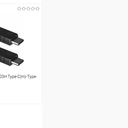
ину
Сравнение
В наличии
- 88 шт.
03H Type-C(m)-Type-
ину