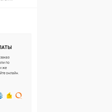
ЛАТЫ
 заказ
или по
и же
йте онлайн.