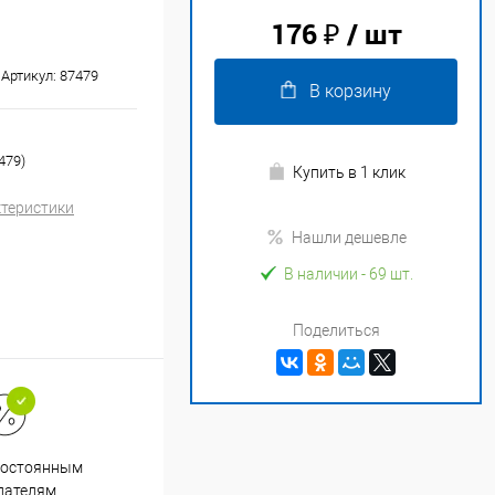
176 ₽
/ шт
Артикул:
87479
В корзину
479)
Купить в 1 клик
ктеристики
Нашли дешевле
В наличии
- 69 шт.
Поделиться
Супер срочная доставка в
постоянным
течение 2х часов
пателям