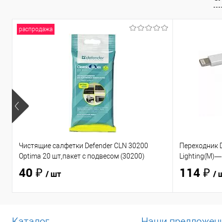
распродажа
Чистящие салфетки Defender CLN 30200
Переходник D
Optima 20 шт,пакет с подвесом (30200)
Lighting(M)—
40 ₽
114 ₽
/ шт
/ 
Каталог
Наши предложен