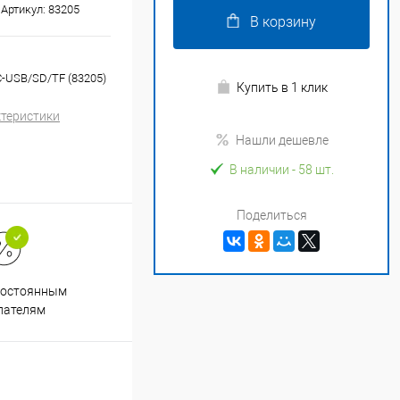
Артикул:
83205
В корзину
C-USB/SD/TF (83205)
Купить в 1 клик
ктеристики
Нашли дешевле
В наличии
- 58 шт.
Поделиться
Супер срочная доставка в
постоянным
течение 2х часов
пателям