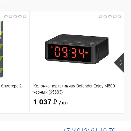
 блистере 2
Колонка портативная Defender Enjoy M800
Н
чёрный (65683)
O
1 037 ₽
/ шт
+7 (4012) 61-19-79