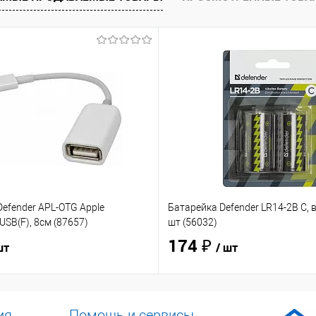
efender APL-OTG Apple
Батарейка Defender LR14-2B C, в
USB(F), 8см (87657)
шт (56032)
174 ₽
шт
/ шт
ия
Помощь и сервисы