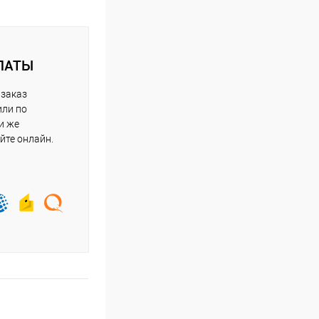
ЛАТЫ
 заказ
или по
и же
йте онлайн.